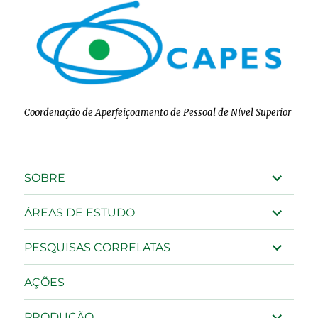
Coordenação de Aperfeiçoamento de Pessoal de Nível Superior
expandir
SOBRE
submen
expandir
ÁREAS DE ESTUDO
submen
expandir
PESQUISAS CORRELATAS
submen
AÇÕES
expandir
PRODUÇÃO