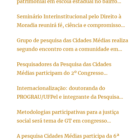
patrimonial em escola estadual no bairro
Simões Lopes.
Seminário Interinstitucional pelo Direito à
Moradia reunirá fé, ciência e compromisso
social em Pelotas
Grupo de pesquisa das Cidades Médias realiza
segundo encontro com a comunidade em
Bagé/RS
Pesquisadores da Pesquisa das Cidades
Médias participam do 2º Congresso
Internacional e Multidisciplinar sobre o
Internacionalização: doutoranda do
Urbano
PROGRAU/UFPel e integrante da Pesquisa
Cidades Médias inicia doutorado sanduíche
Metodologias participativas para a justiça
na Universidade do Porto, em Portugal
social será tema de GT em congresso
internacional
A pesquisa Cidades Médias participa da 6ª