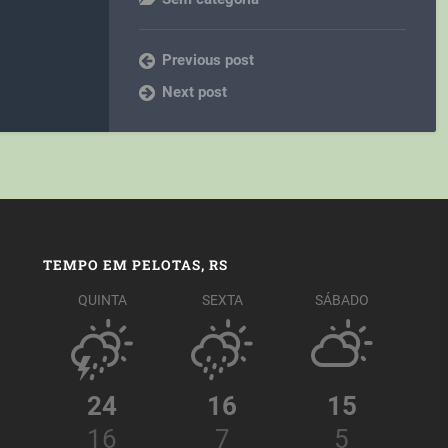
Previous post
Next post
TEMPO EM PELOTAS, RS
QUINTA
SEXTA
SÁBADO
24
16
15
16
7
5