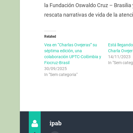
la Fundación Oswaldo Cruz – Brasilia y
rescata narrativas de vida de la aten
Related
Vea en “Charlas Ovejeras” su
Está llegand
séptima edición, una
Charla Ovejer
colaboración UPTC-Colômbia y
14/11/2023
Fiocruz-Brasil
In "Sem categ
30/09/2025
In "Sem categoria"
ipab