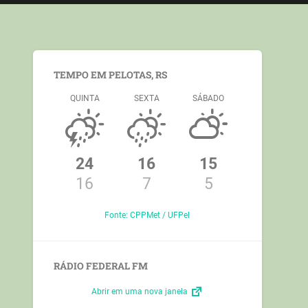
TEMPO EM PELOTAS, RS
QUINTA
SEXTA
SÁBADO
24
16
15
16
7
5
Fonte: CPPMet / UFPel
RÁDIO FEDERAL FM
Abrir em uma nova janela