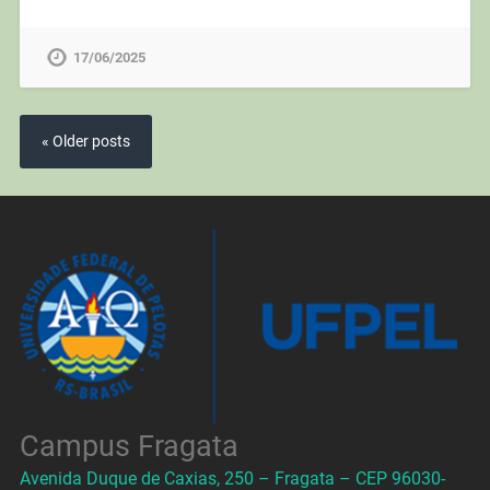
17/06/2025
« Older posts
Campus Fragata
Avenida Duque de Caxias, 250 – Fragata – CEP 96030-