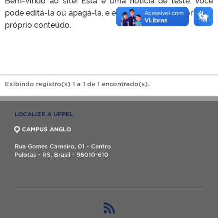
pode editá-la ou apagá-la, e então começar a inserir seu
próprio conteúdo.
Exibindo registro(s) 1 a 1 de 1 encontrado(s).
LOCALIZE A UFPEL
CAMPUS ANGLO
Rua Gomes Carneiro, 01 - Centro
Pelotas - RS, Brasil - 96010-610