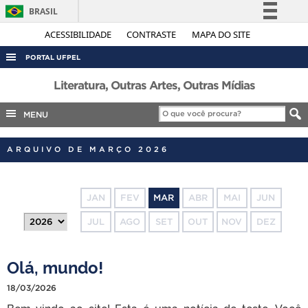
BRASIL
Simplifique!
ACESSIBILIDADE
CONTRASTE
MAPA DO SITE
Comunica BR
PORTAL UFPEL
Participe
ACESSO À INFORMAÇÃO
Literatura, Outras Artes, Outras Mídias
Acesso à informação
AUDITORIA
MENU
Legislação
COBALTO
Canais
ARQUIVO DE MARÇO 2026
CONCURSOS
EDITAIS
JAN
FEV
MAR
ABR
MAI
JUN
INTERNACIONAL
JUL
AGO
SET
OUT
NOV
DEZ
OUVIDORIA
PORTARIAS
Olá, mundo!
TELEFONES
18/03/2026
Bem-vindo ao site! Esta é uma notícia de teste. Você