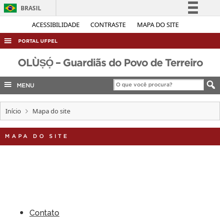
BRASIL
Simplifique!
ACESSIBILIDADE
CONTRASTE
MAPA DO SITE
Comunica BR
PORTAL UFPEL
Participe
ACESSO À INFORMAÇÃO
OLÙṢỌ́ – Guardiãs do Povo de Terreiro
Acesso à informação
AUDITORIA
Legislação
MENU
COBALTO
Canais
CONCURSOS
Início
Mapa do site
EDITAIS
MAPA DO SITE
INTERNACIONAL
OUVIDORIA
PORTARIAS
TELEFONES
Contato