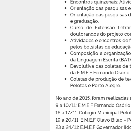
Encontros quinzenais: Ativ
Orientação das pesquisas e
Orientação das pesquisas d
e graduação.
Curso de Extensão Letram
doutorandos do projeto com 
Atividades e encontros de
pelos bolsistas de educaçã
Composição e organização 
da Linguagem Escrita (BAT
Devolutiva das coletas de t
da E.M.E.F Fernando Osório.
Coletas de produção de text
Pelotas e Porto Alegre.
No ano de 2015, foram realizadas 
9 a 10/11: E.M.E.F Fernando Osóri
16 a 17/11: Colégio Municipal Pel
19 a 20/11: E.M.E.F Olavo Bilac – 
23 a 24/11: E.M.E.F Governador Il