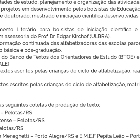
idades de estudo, planejamento e organização das atividade
 projetos em desenvolvimento pelos bolsistas de Educação 
e doutorado, mestrado e iniciação científica desenvolvida
ento Literário para bolsistas de iniciação científica 
assessoria do Prof. Dr. Edgar Kirchof (ULBRA).
 formação continuada das alfabetizadoras das escolas par
o básica e pós-graduação.
do Banco de Textos dos Orientadores de Estudo (BTOE) e
ALE).
extos escritos pelas crianças do ciclo de alfabetização, re
os escritos pelas crianças do ciclo de alfabetização, matr
as seguintes coletas de produção de texto:
o – Pelotas/RS
otense – Pelotas/RS
Pelotas/RS
do Meneghetti – Porto Alegre/RS e E.M.E.F Pepita Leão – Po