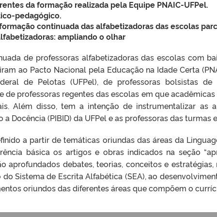
rrentes da formação realizada pela Equipe PNAIC-UFPel.
tico-pedagógico.
 formação continuada das alfabetizadoras das escolas par
lfabetizadoras: ampliando o olhar
inuada de professoras alfabetizadoras das escolas com ba
iram ao Pacto Nacional pela Educação na Idade Certa (PNAI
deral de Pelotas (UFPel), de professoras bolsistas de
e de professoras regentes das escolas em que acadêmicas 
iais. Além disso, tem a intenção de instrumentalizar as 
ção a Docência (PIBID) da UFPel e as professoras das turmas
inido a partir de temáticas oriundas das áreas da Lingua
ência básica os artigos e obras indicados na seção “a
o aprofundados debates, teorias, conceitos e estratégias, 
o do Sistema de Escrita Alfabética (SEA), ao desenvolvimen
entos oriundos das diferentes áreas que compõem o currícu