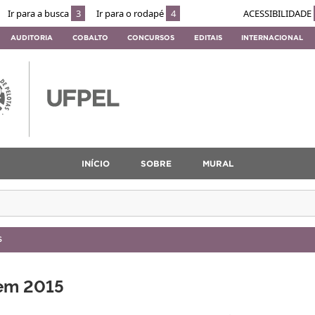
Ir para a busca
3
Ir para o rodapé
4
ACESSIBILIDADE
AUDITORIA
COBALTO
CONCURSOS
EDITAIS
INTERNACIONAL
INÍCIO
SOBRE
MURAL
S
 em 2015