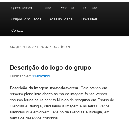
Menu
Quem somos
Ensino
Pesquisa
Extensão
principal
Grupos Vinculados
Acessibilidade
Links úteis
Contato
ARQUIVO DA CATEGORIA:
NOTÍCIAS
Descrição do logo do grupo
Publicado em
11/02/2021
Descrição da imagem #pratodosverem:
Card branco em
primeiro plano livro aberto acima da imagem folhas verdes
escuros letras azuis escrito Núcleo de pesquisa em Ensino de
Ciências e Biologia, circulando a imagem e as letras, vários
símbolos que envolvem i ensino de Ciências e Biologia, em
forma de desenhos coloridos.