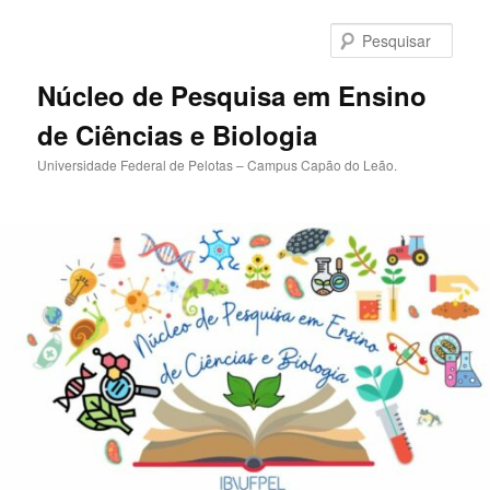
Pular
Pular
para
para
Pesqu
o
o
conteúdo
conteúdo
Núcleo de Pesquisa em Ensino
principal
secundário
de Ciências e Biologia
Universidade Federal de Pelotas – Campus Capão do Leão.