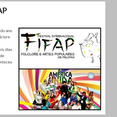
AP
 do ano
lclore
is dias
 de
onteceu