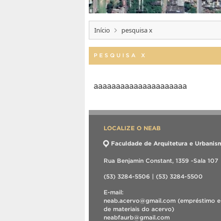
Início
pesquisa x
PESQUISA X
aaaaaaaaaaaaaaaaaaaaa
LOCALIZE O NEAB
Faculdade de Arquitetura e Urbanis
Rua Benjamin Constant, 1359 -Sala 107
(53) 3284-5506 | (53) 3284-5500
E-mail:
neab.acervo@gmail.com (empréstimo e
de materiais do acervo)
neabfaurb@gmail.com