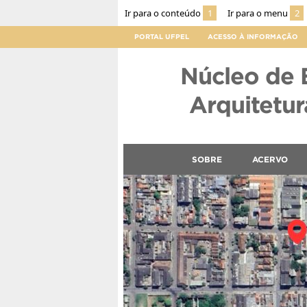
Ir para o conteúdo
1
Ir para o menu
2
PORTAL UFPEL
ACESSO À INFORMAÇÃO
Núcleo de 
Arquitetura
SOBRE
ACERVO