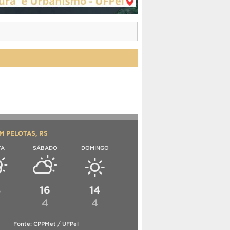
M PELOTAS, RS
TA
SÁBADO
DOMINGO
8
16
14
4
4
Fonte: CPPMet / UFPel