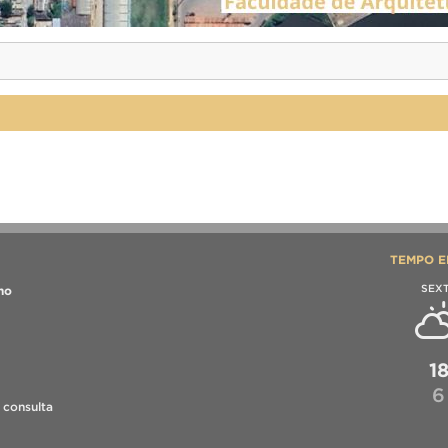
TEMPO E
SEX
mo
1
6
 consulta