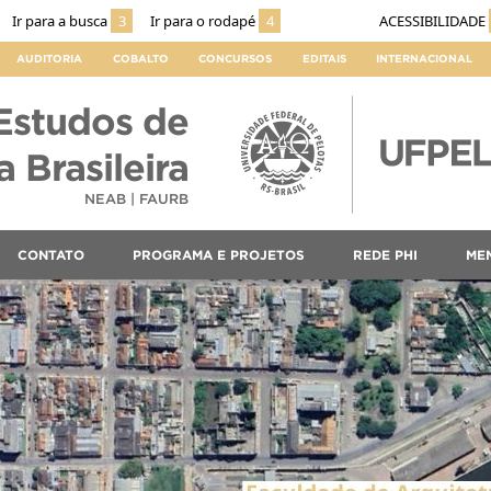
Ir para a busca
3
Ir para o rodapé
4
ACESSIBILIDADE
AUDITORIA
COBALTO
CONCURSOS
EDITAIS
INTERNACIONAL
Estudos de
 Brasileira
NEAB | FAURB
CONTATO
PROGRAMA E PROJETOS
REDE PHI
ME