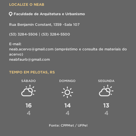
LOCALIZE O NEAB
Faculdade de Arquitetura e Urbanismo
Rua Benjamin Constant, 1359 -Sala 107
(53) 3284-5506 | (53) 3284-5500
E-mail:
neab.acervo@gmail.com (empréstimo e consulta de materiais do
acervo)
neabfaurb@gmail.com
TEMPO EM PELOTAS, RS
SÁBADO
DOMINGO
SEGUNDA
16
14
13
4
4
4
Fonte: CPPMet / UFPel