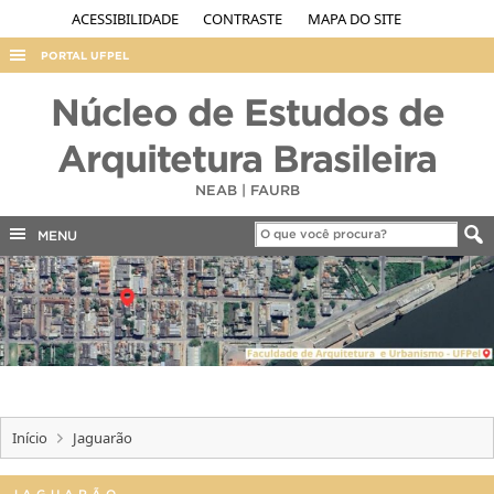
ACESSIBILIDADE
CONTRASTE
MAPA DO SITE
PORTAL UFPEL
ACESSO À INFORMAÇÃO
Núcleo de Estudos de
AUDITORIA
Arquitetura Brasileira
COBALTO
NEAB | FAURB
CONCURSOS
MENU
EDITAIS
INTERNACIONAL
OUVIDORIA
PORTARIAS
TELEFONES
Início
Jaguarão
JAGUARÃO