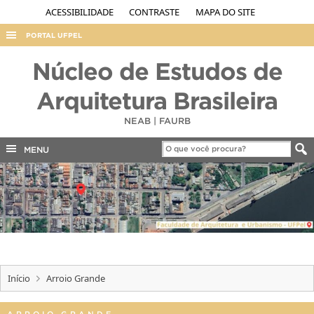
ACESSIBILIDADE
CONTRASTE
MAPA DO SITE
PORTAL UFPEL
ACESSO À INFORMAÇÃO
Núcleo de Estudos de
AUDITORIA
Arquitetura Brasileira
COBALTO
NEAB | FAURB
CONCURSOS
MENU
EDITAIS
INTERNACIONAL
OUVIDORIA
PORTARIAS
TELEFONES
Início
Arroio Grande
ARROIO GRANDE