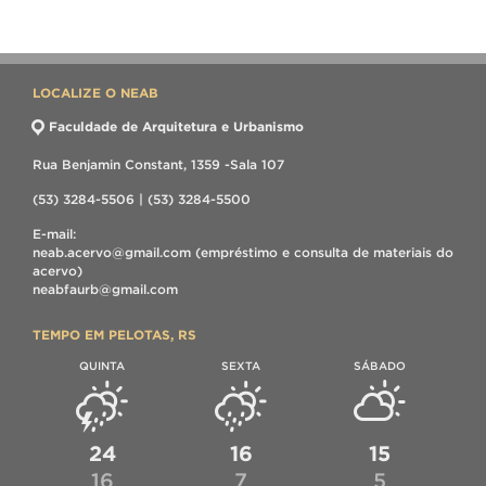
LOCALIZE O NEAB
Faculdade de Arquitetura e Urbanismo
Rua Benjamin Constant, 1359 -Sala 107
(53) 3284-5506 | (53) 3284-5500
E-mail:
neab.acervo@gmail.com (empréstimo e consulta de materiais do
acervo)
neabfaurb@gmail.com
TEMPO EM PELOTAS, RS
QUINTA
SEXTA
SÁBADO
24
16
15
16
7
5