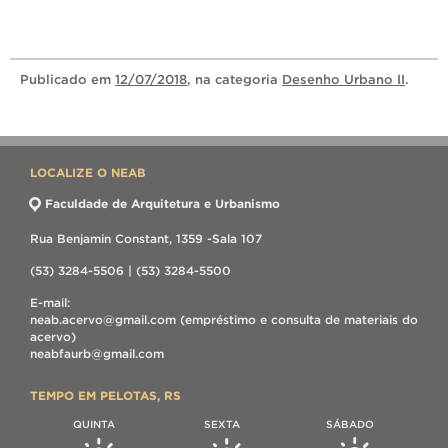
Publicado
em
12/07/2018
, na categoria
Desenho Urbano II
.
LOCALIZE O NEAB
Faculdade de Arquitetura e Urbanismo
Rua Benjamin Constant, 1359 -Sala 107
(53) 3284-5506 | (53) 3284-5500
E-mail:
neab.acervo@gmail.com (empréstimo e consulta de materiais do
acervo)
neabfaurb@gmail.com
TEMPO EM PELOTAS, RS
QUINTA
SEXTA
SÁBADO