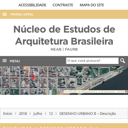
ACESSIBILIDADE
CONTRASTE
MAPA DO SITE
PORTAL UFPEL
ACESSO À INFORMAÇÃO
Núcleo de Estudos de
AUDITORIA
Arquitetura Brasileira
COBALTO
NEAB | FAURB
CONCURSOS
MENU
EDITAIS
INTERNACIONAL
OUVIDORIA
PORTARIAS
TELEFONES
Início
2018
Julho
12
DESENHO URBANO II – Descrição
DICIPLINAS
>
DESENHO URBANO II
>