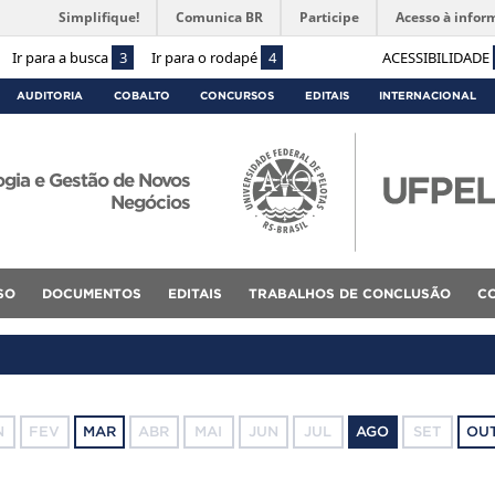
Simplifique!
Comunica BR
Participe
Acesso à infor
Ir para a busca
3
Ir para o rodapé
4
ACESSIBILIDADE
AUDITORIA
COBALTO
CONCURSOS
EDITAIS
INTERNACIONAL
gia e Gestão de Novos
Negócios
SO
DOCUMENTOS
EDITAIS
TRABALHOS DE CONCLUSÃO
C
N
FEV
MAR
ABR
MAI
JUN
JUL
AGO
SET
OU