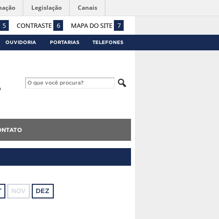
mação
Legislação
Canais
5
CONTRASTE
6
MAPA DO SITE
7
OUVIDORIA
PORTARIAS
TELEFONES
ONTATO
T
NOV
DEZ