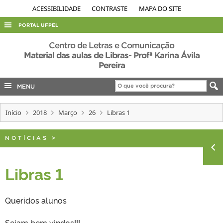
ACESSIBILIDADE
CONTRASTE
MAPA DO SITE
PORTAL UFPEL
ACESSO À INFORMAÇÃO
Centro de Letras e Comunicação
Material das aulas de Libras- Profª Karina Ávila
AUDITORIA
Pereira
COBALTO
MENU
CONCURSOS
EDITAIS
Início
2018
Março
26
Libras 1
INTERNACIONAL
NOTÍCIAS
>
OUVIDORIA
PORTARIAS
Libras 1
TELEFONES
Queridos alunos
Sejam bem vindos!!!