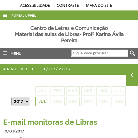
ACESSIBILIDADE
CONTRASTE
MAPA DO SITE
PORTAL UFPEL
ACESSO À INFORMAÇÃO
Centro de Letras e Comunicação
Material das aulas de Libras- Profª Karina Ávila
AUDITORIA
Pereira
COBALTO
MENU
CONCURSOS
EDITAIS
ARQUIVO DE 10/07/2017
INTERNACIONAL
OUVIDORIA
JAN
FEV
MAR
ABR
MAI
JUN
PORTARIAS
JUL
AGO
SET
OUT
NOV
DEZ
TELEFONES
E-mail monitoras de Libras
10/07/2017