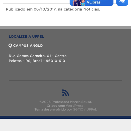
Publicado
em
06/10/2017
, na categoria
Notícias
.
LOCALIZE A UFPEL
CAMPUS ANGLO
Rua Gomes Carneiro, 01 - Centro
Pelotas - RS, Brasil - 96010-610
©2026 Professora Márcia Sousa.
Criado com
WordPress
.
Tema desenvolvido por
SGTIC / UFPel
.