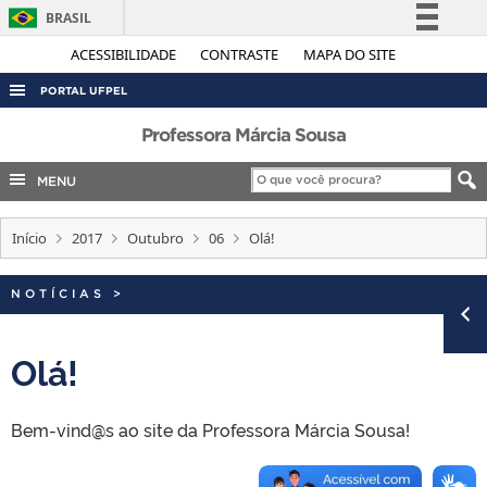
BRASIL
Simplifique!
ACESSIBILIDADE
CONTRASTE
MAPA DO SITE
Comunica BR
PORTAL UFPEL
Participe
ACESSO À INFORMAÇÃO
Professora Márcia Sousa
Acesso à informação
AUDITORIA
MENU
Legislação
COBALTO
Canais
Início
2017
Outubro
06
Olá!
CONCURSOS
EDITAIS
NOTÍCIAS
>
INTERNACIONAL
OUVIDORIA
Olá!
PORTARIAS
Bem-vind@s ao site da Professora Márcia Sousa!
TELEFONES