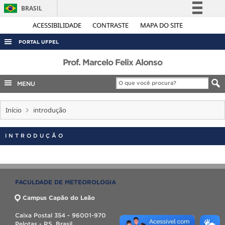
BRASIL
Simplifique!
ACESSIBILIDADE
CONTRASTE
MAPA DO SITE
Comunica BR
PORTAL UFPEL
Participe
ACESSO À INFORMAÇÃO
Prof. Marcelo Felix Alonso
Acesso à informação
AUDITORIA
MENU
Legislação
COBALTO
Canais
Início
introdução
CONCURSOS
EDITAIS
INTRODUÇÃO
INTERNACIONAL
OUVIDORIA
PORTARIAS
FACULDADE DE METEOROLOGIA
TELEFONES
Campus Capão do Leão
Caixa Postal 354 - 96001-970
Pelotas - RS, Brasil