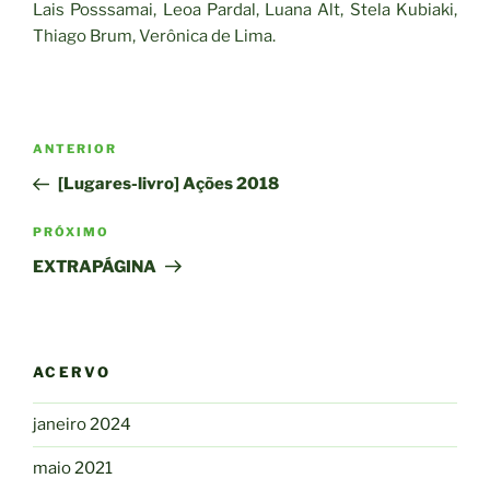
Lais Posssamai, Leoa Pardal, Luana Alt, Stela Kubiaki,
Thiago Brum, Verônica de Lima.
Navegação
Post
ANTERIOR
de
anterior
[Lugares-livro] Ações 2018
Post
Próximo
PRÓXIMO
post
EXTRAPÁGINA
ACERVO
janeiro 2024
maio 2021