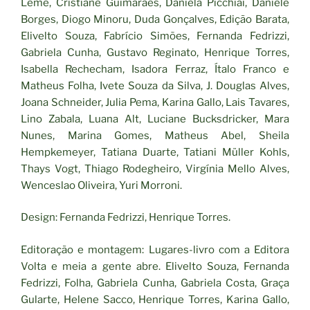
Leme, Cristiane Guimarães, Daniela Picchiai, Daniele
Borges, Diogo Minoru, Duda Gonçalves, Edição Barata,
Elivelto Souza, Fabrício Simões, Fernanda Fedrizzi,
Gabriela Cunha, Gustavo Reginato, Henrique Torres,
Isabella Rechecham, Isadora Ferraz, Ítalo Franco e
Matheus Folha, Ivete Souza da Silva, J. Douglas Alves,
Joana Schneider, Julia Pema, Karina Gallo, Lais Tavares,
Lino Zabala, Luana Alt, Luciane Bucksdricker, Mara
Nunes, Marina Gomes, Matheus Abel, Sheila
Hempkemeyer, Tatiana Duarte, Tatiani Müller Kohls,
Thays Vogt, Thiago Rodegheiro, Virgínia Mello Alves,
Wenceslao Oliveira, Yuri Morroni.
Design: Fernanda Fedrizzi, Henrique Torres.
Editoração e montagem: Lugares-livro com a Editora
Volta e meia a gente abre. Elivelto Souza, Fernanda
Fedrizzi, Folha, Gabriela Cunha, Gabriela Costa, Graça
Gularte, Helene Sacco, Henrique Torres, Karina Gallo,