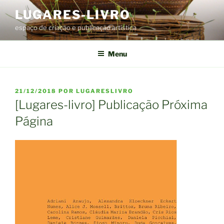
Pular
LUGARES-LIVRO
para
espaço de criação e publicação artística
o
conteúdo
Menu
PUBLICADO
21/12/2018
POR
LUGARESLIVRO
EM
[Lugares-livro] Publicação Próxima
Página