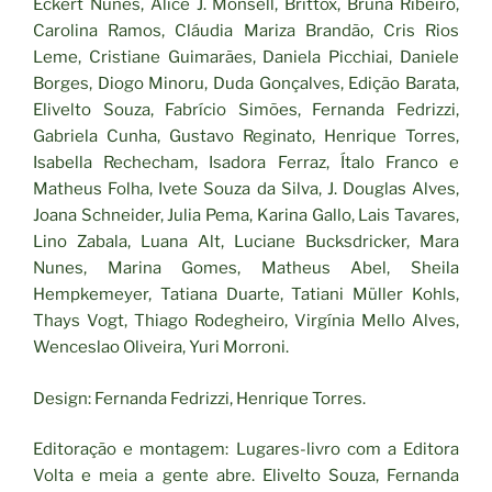
Eckert Nunes, Alice J. Monsell, Brittox, Bruna Ribeiro,
Carolina Ramos, Cláudia Mariza Brandão, Cris Rios
Leme, Cristiane Guimarães, Daniela Picchiai, Daniele
Borges, Diogo Minoru, Duda Gonçalves, Edição Barata,
Elivelto Souza, Fabrício Simões, Fernanda Fedrizzi,
Gabriela Cunha, Gustavo Reginato, Henrique Torres,
Isabella Rechecham, Isadora Ferraz, Ítalo Franco e
Matheus Folha, Ivete Souza da Silva, J. Douglas Alves,
Joana Schneider, Julia Pema, Karina Gallo, Lais Tavares,
Lino Zabala, Luana Alt, Luciane Bucksdricker, Mara
Nunes, Marina Gomes, Matheus Abel, Sheila
Hempkemeyer, Tatiana Duarte, Tatiani Müller Kohls,
Thays Vogt, Thiago Rodegheiro, Virgínia Mello Alves,
Wenceslao Oliveira, Yuri Morroni.
Design: Fernanda Fedrizzi, Henrique Torres.
Editoração e montagem: Lugares-livro com a Editora
Volta e meia a gente abre. Elivelto Souza, Fernanda