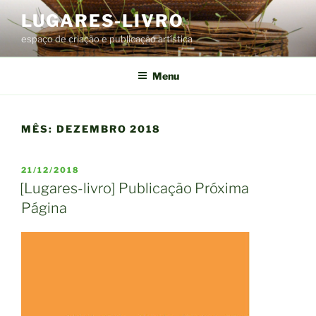
Pular
LUGARES-LIVRO
para
espaço de criação e publicação artística
o
conteúdo
Menu
MÊS:
DEZEMBRO 2018
PUBLICADO
21/12/2018
EM
[Lugares-livro] Publicação Próxima
Página