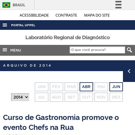
BRASIL
Simplifique!
ACESSIBILIDADE
CONTRASTE
MAPA DO SITE
Comunica BR
PORTAL UFPEL
Participe
ACESSO À INFORMAÇÃO
Laboratório Regional de Diagnóstico
Acesso à informação
AUDITORIA
MENU
Legislação
COBALTO
Canais
ARQUIVO DE 2014
CONCURSOS
EDITAIS
JAN
FEV
MAR
ABR
MAI
JUN
INTERNACIONAL
JUL
AGO
SET
OUT
NOV
DEZ
OUVIDORIA
PORTARIAS
Curso de Gastronomia promove o
TELEFONES
evento Chefs na Rua