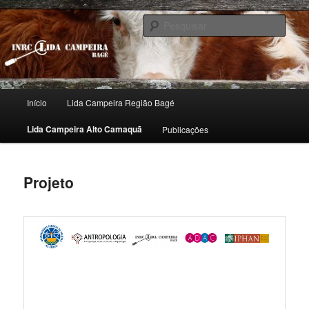
Pular
Inventário Nacional de Referências Culturais
para
Pesqu
o
conteúdo
INRC – Lida Campeira
principal
Menu
Início
Lida Campeira Região Bagé
principal
Lida Campeira Alto Camaquã
Publicações
Projeto