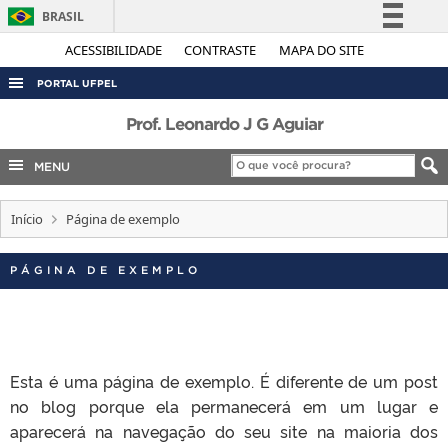
BRASIL
Simplifique!
ACESSIBILIDADE
CONTRASTE
MAPA DO SITE
Comunica BR
PORTAL UFPEL
Participe
ACESSO À INFORMAÇÃO
Prof. Leonardo J G Aguiar
Acesso à informação
AUDITORIA
MENU
Legislação
COBALTO
Canais
Início
Página de exemplo
CONCURSOS
EDITAIS
PÁGINA DE EXEMPLO
INTERNACIONAL
OUVIDORIA
PORTARIAS
Esta é uma página de exemplo. É diferente de um post
TELEFONES
no blog porque ela permanecerá em um lugar e
aparecerá na navegação do seu site na maioria dos