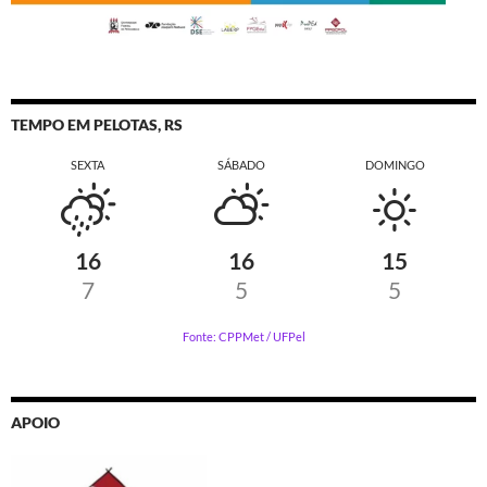
TEMPO EM PELOTAS, RS
SEXTA
SÁBADO
DOMINGO
16
16
15
7
5
5
Fonte: CPPMet / UFPel
APOIO