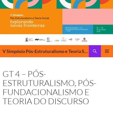
Pular
para
o
conteúdo
Pesquisar
V Simpósio Pós-Estruturalismo e Teoria Social
MENU
PRINCI
GT 4 – PÓS-
ESTRUTURALISMO, PÓS-
FUNDACIONALISMO E
TEORIA DO DISCURSO