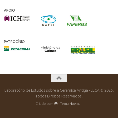
APOIO
PATROCÍNIO
Laboratório de Estudos sobre a Cerâmica Antiga - LECA © 2026.
Todos Direitos Reservados.
Criado com
- Tema
Hueman