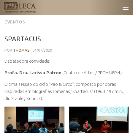
Skip to content
EVENTOS
SPARTACUS
POR
THOMAS
·
01/07/2020
Debatedora convidada:
Profa. Dra. Larissa Patron
(Centro de Artes / PPGH UFPel)
Última sessão do ciclo “Pão & Circo”, composto por obras
inspiradas em biografias romanas,”Spartacus” (1960, 197 min.,
dir. Stanley Kubrick).