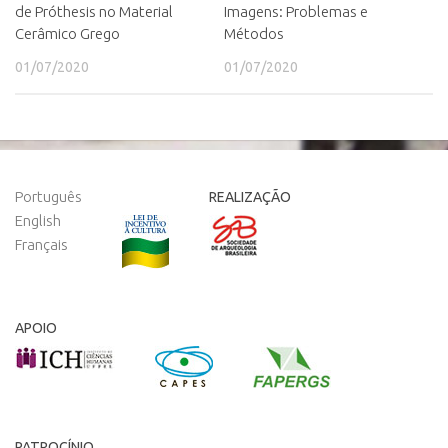
de Próthesis no Material
Imagens: Problemas e
Cerâmico Grego
Métodos
01/07/2020
01/07/2020
Português
REALIZAÇÃO
English
Français
APOIO
PATROCÍNIO