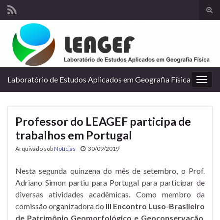
Alte
form
Search for:
de
pesq
Laboratório de Estudos Aplicados em Geografia Física
Alter
nave
Professor do LEAGEF participa de
trabalhos em Portugal
Arquivado sob
Notícias
30/09/2019
Nesta segunda quinzena do mês de setembro, o Prof.
Adriano Simon partiu para Portugal para participar de
diversas atividades acadêmicas. Como membro da
comissão organizadora do
III Encontro Luso-Brasileiro
de Patrimônio Geomorfológico e Geoconservação
,