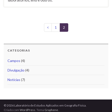
1
2
CATEGORIAS
Campos
(4)
Divulgação
(4)
Notícias
(7)
© 2026 Laboratório de Estudos Aplicados em Geografia Física.
Criado com
WordPress
. Tema
Graphene
.