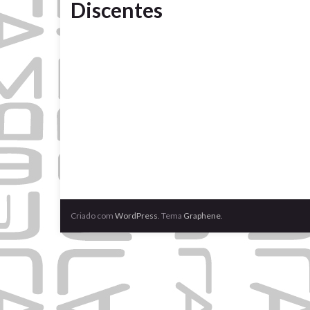
Discentes
Criado com
WordPress
. Tema
Graphene
.