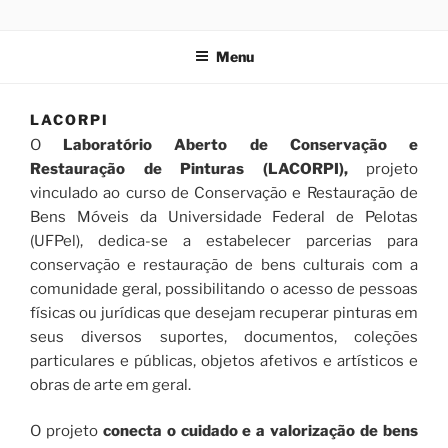
Pular
LACORPI
Laboratório Aberto de Conservação e Restauração de Pintura
para
Menu
o
conteúdo
LACORPI
O
Laboratório Aberto de Conservação e
Restauração de Pinturas (LACORPI),
projeto
vinculado ao curso de Conservação e Restauração de
Bens Móveis da Universidade Federal de Pelotas
(UFPel), dedica-se a estabelecer parcerias para
conservação e restauração de bens culturais com a
comunidade geral, possibilitando o acesso de pessoas
físicas ou jurídicas que desejam recuperar pinturas em
seus diversos suportes, documentos, coleções
particulares e públicas, objetos afetivos e artísticos e
obras de arte em geral.
O projeto
conecta o cuidado e a valorização de bens