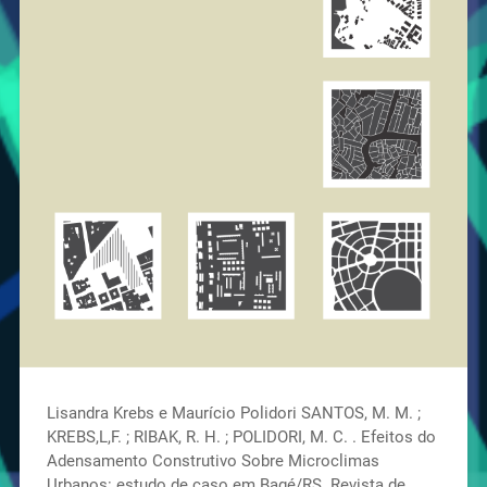
Lisandra Krebs e Maurício Polidori SANTOS, M. M. ;
KREBS,L,F. ; RIBAK, R. H. ; POLIDORI, M. C. . Efeitos do
Adensamento Construtivo Sobre Microclimas
Urbanos: estudo de caso em Bagé/RS. Revista de