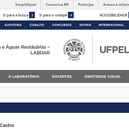
Simplifique!
Comunica BR
Participe
Acesso à infor
Ir para a busca
3
Ir para o rodapé
4
ACESSIBILIDADE
AUDITORIA
COBALTO
CONCURSOS
EDITAIS
INTERNACIONAL
 e Águas Residuárias –
LABDAR
O LABORATÓRIO
DOCENTES
IDENTIDADE VISUAL
Castro