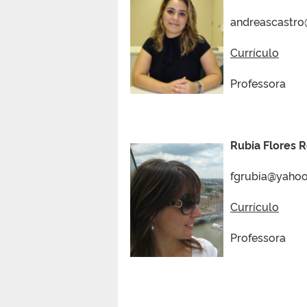
andreascastr
Currículo
Professora
Rubia Flores 
fgrubia@yahoo
Currículo
Professora