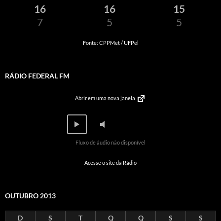
16
16
15
7
5
5
Fonte: CPPMet / UFPel
RÁDIO FEDERAL FM
Abrir em uma nova janela
Fluxo de áudio não disponível
Acesse o site da Rádio
OUTUBRO 2013
D
S
T
Q
Q
S
S