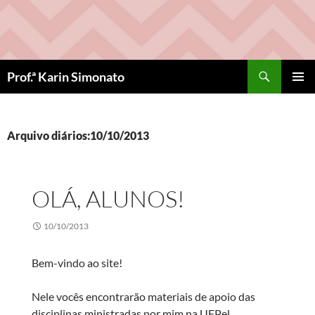
Pular
para
o
conteúdo
Pesquisar
Prof.ª Karin Simonato
MENU
PRINCI
Arquivo diários:10/10/2013
OLÁ, ALUNOS!
10/10/2013
Bem-vindo ao site!
Nele vocês encontrarão materiais de apoio das
disciplinas ministradas por mim na UFPel,