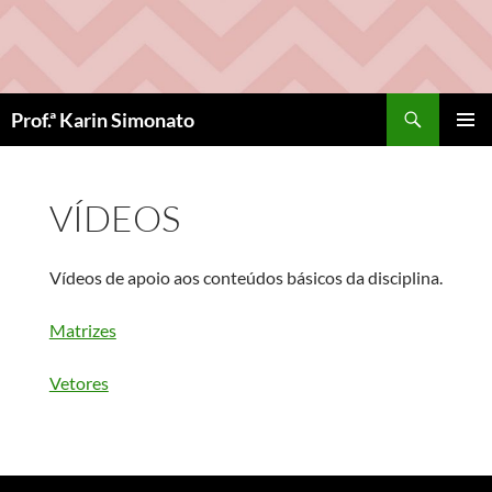
Pular
para
o
conteúdo
Pesquisar
Prof.ª Karin Simonato
MENU
PRINCI
VÍDEOS
Vídeos de apoio aos conteúdos básicos da disciplina.
Matrizes
Vetores