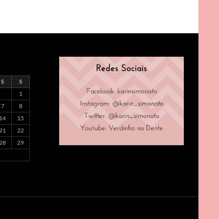
S
S
1
7
8
14
15
21
22
28
29