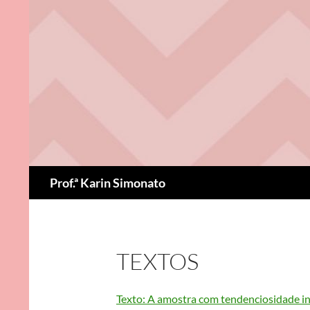
Pular
para
o
conteúdo
Pesquisar
Prof.ª Karin Simonato
TEXTOS
Texto: A amostra com tendenciosidade in