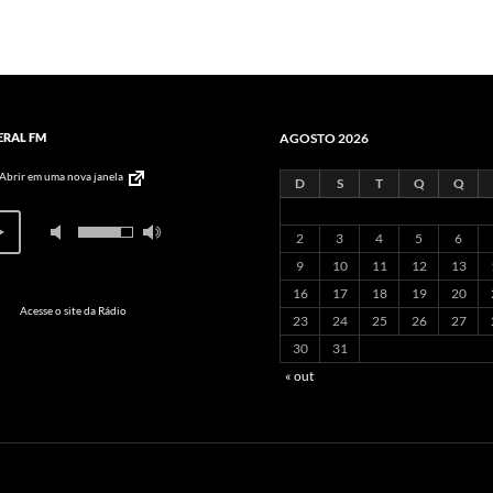
ERAL FM
AGOSTO 2026
Abrir em uma nova janela
D
S
T
Q
Q
2
3
4
5
6
9
10
11
12
13
16
17
18
19
20
Acesse o site da Rádio
23
24
25
26
27
30
31
« out