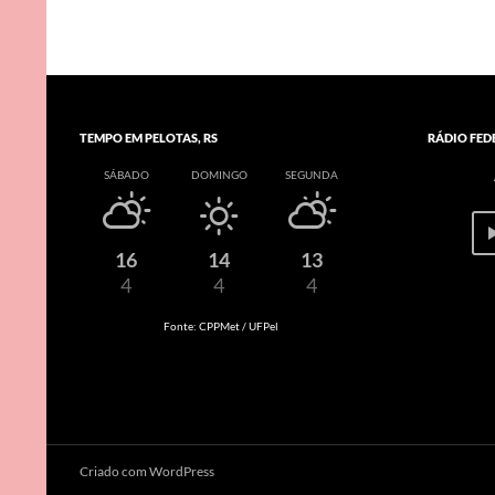
TEMPO EM PELOTAS, RS
RÁDIO FED
SÁBADO
DOMINGO
SEGUNDA
16
14
13
4
4
4
Fonte: CPPMet / UFPel
Criado com WordPress