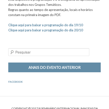
dos trabalhos nos Grupos Temáticos.
Regras quanto ao tempo de apresentação, locais e horários
constam na primeira imagem do PDF.
Clique aqui para baixar a programação do dia 19/10
Clique aqui para baixar a programação do dia 20/10
P
e
s
q
ANAIS DO EVENTO ANTERIOR
u
i
s
FACEBOOK
a
r
COPYRIGHT © 2017 III SEMINÁRIO INTERNACIONAL IMAGENS DA