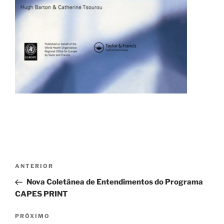
Navegação
Post
ANTERIOR
de
anterior
Nova Coletânea de Entendimentos do Programa
Post
CAPES PRINT
Próximo
PRÓXIMO