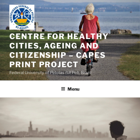
Pular
para
o
conteúdo
CENTRE FOR HEALTHY
CITIES, AGEING AND
CITIZENSHIP – CAPES
PRINT PROJECT
Federal University of Pelotas (UFPel), Brazil
Menu