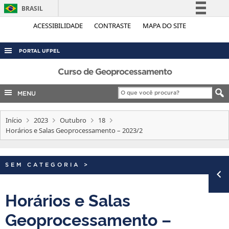
BRASIL
Simplifique!
ACESSIBILIDADE
CONTRASTE
MAPA DO SITE
Comunica BR
PORTAL UFPEL
Participe
ACESSO À INFORMAÇÃO
Curso de Geoprocessamento
Acesso à informação
Legislação
AUDITORIA
MENU
Canais
COBALTO
Início
2023
Outubro
18
CONCURSOS
Horários e Salas Geoprocessamento – 2023/2
EDITAIS
INTERNACIONAL
SEM CATEGORIA
>
OUVIDORIA
PORTARIAS
Horários e Salas
TELEFONES
Geoprocessamento –