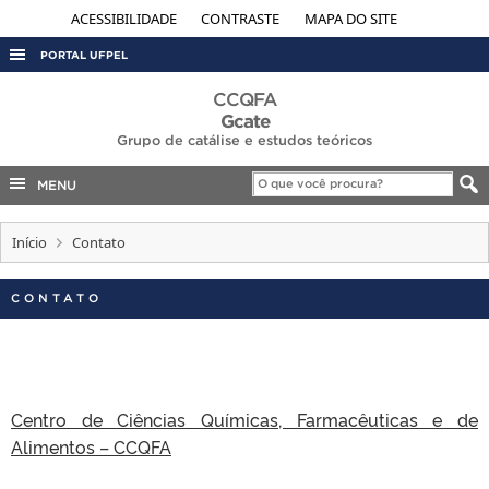
ACESSIBILIDADE
CONTRASTE
MAPA DO SITE
PORTAL UFPEL
ACESSO À INFORMAÇÃO
CCQFA
Gcate
AUDITORIA
Grupo de catálise e estudos teóricos
COBALTO
MENU
CONCURSOS
Início
Contato
EDITAIS
INTERNACIONAL
CONTATO
OUVIDORIA
PORTARIAS
TELEFONES
Centro de Ciências Químicas, Farmacêuticas e de
Alimentos – CCQFA