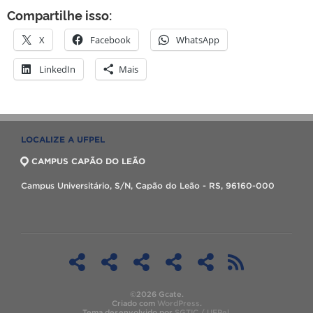
Compartilhe isso:
X
Facebook
WhatsApp
LinkedIn
Mais
LOCALIZE A UFPEL
CAMPUS CAPÃO DO LEÃO
Campus Universitário, S/N, Capão do Leão - RS, 96160-000
©2026 Gcate.
Criado com
WordPress
.
Tema desenvolvido por
SGTIC / UFPel
.