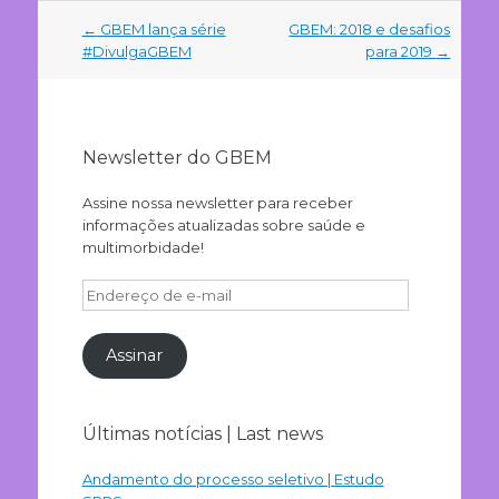
Navegação
←
GBEM lança série
GBEM: 2018 e desafios
do
#DivulgaGBEM
para 2019
→
post
Newsletter do GBEM
Assine nossa newsletter para receber
informações atualizadas sobre saúde e
multimorbidade!
Endereço
de
e-
Assinar
mail
Últimas notícias | Last news
Andamento do processo seletivo | Estudo