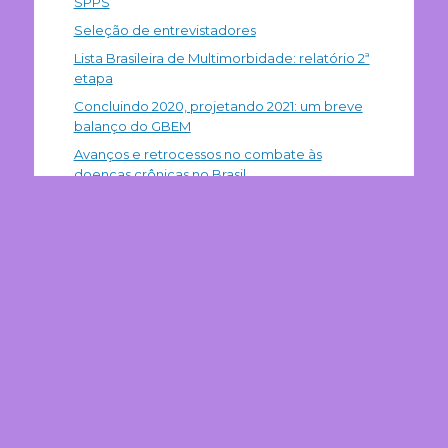
SPPS
Seleção de entrevistadores
Lista Brasileira de Multimorbidade: relatório 2ª
etapa
Concluindo 2020, projetando 2021: um breve
balanço do GBEM
Avanços e retrocessos no combate às
doenças crônicas no Brasil
Nos siga no Facebook
Follow us on Twitter
Meus Tuítes
Posts recentes