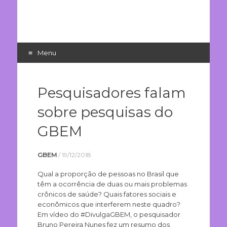
Menu
Pular
para
Pesquisadores falam
o
conteúdo
sobre pesquisas do
GBEM
GBEM
/
19/12/2018
Qual a proporção de pessoas no Brasil que
têm a ocorrência de duas ou mais problemas
crônicos de saúde? Quais fatores sociais e
econômicos que interferem neste quadro?
Em vídeo do #DivulgaGBEM, o pesquisador
Bruno Pereira Nunes fez um resumo dos