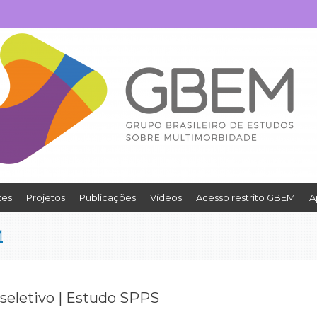
tes
Projetos
Publicações
Vídeos
Acesso restrito GBEM
A
M
seletivo | Estudo SPPS