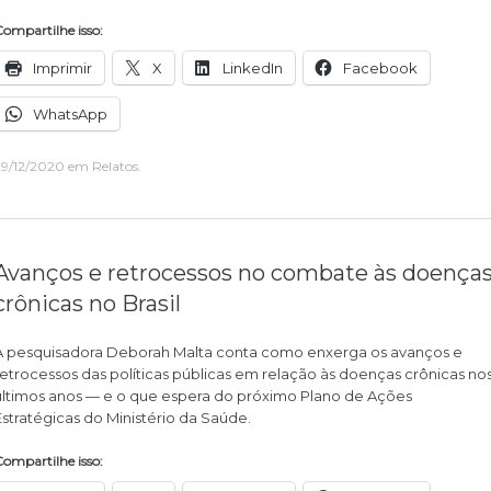
ompartilhe isso:
Imprimir
X
LinkedIn
Facebook
WhatsApp
29/12/2020
em
Relatos
.
Avanços e retrocessos no combate às doença
crônicas no Brasil
A pesquisadora Deborah Malta conta como enxerga os avanços e
retrocessos das políticas públicas em relação às doenças crônicas no
últimos anos — e o que espera do próximo Plano de Ações
Estratégicas do Ministério da Saúde.
ompartilhe isso: