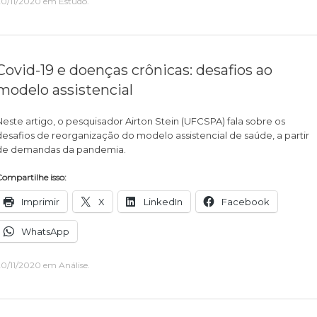
20/11/2020
em
Estudo
.
Covid-19 e doenças crônicas: desafios ao
modelo assistencial
Neste artigo, o pesquisador Airton Stein (UFCSPA) fala sobre os
desafios de reorganização do modelo assistencial de saúde, a partir
de demandas da pandemia.
ompartilhe isso:
Imprimir
X
LinkedIn
Facebook
WhatsApp
20/11/2020
em
Análise
.