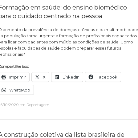
Formação em saúde: do ensino biomédico
para o cuidado centrado na pessoa
O aumento da prevalência de doenças crônicas e da multimorbidad
na população torna urgente a formação de profissionais capacitados
para lidar com pacientes com múltiplas condições de saúde. Como
escolas e faculdades de saúde podem preparar esses futuros
profissionais?
ompartilhe isso:
Imprimir
X
LinkedIn
Facebook
WhatsApp
26/10/2020
em
Reportagem
.
A construção coletiva da lista brasileira de