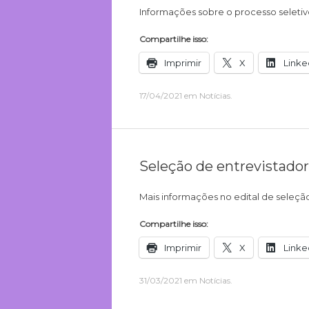
Informações sobre o processo seleti
Compartilhe isso:
Imprimir
X
Linke
17/04/2021
em
Notícias
.
Seleção de entrevistado
Mais informações no edital de seleçã
Compartilhe isso:
Imprimir
X
Linke
31/03/2021
em
Notícias
.