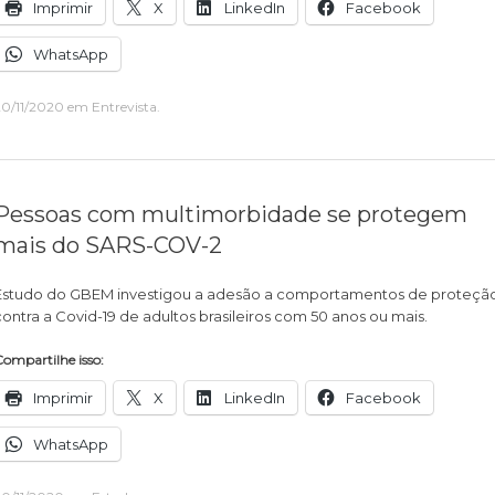
Imprimir
X
LinkedIn
Facebook
WhatsApp
20/11/2020
em
Entrevista
.
Pessoas com multimorbidade se protegem
mais do SARS-COV-2
Estudo do GBEM investigou a adesão a comportamentos de proteçã
contra a Covid-19 de adultos brasileiros com 50 anos ou mais.
ompartilhe isso:
Imprimir
X
LinkedIn
Facebook
WhatsApp