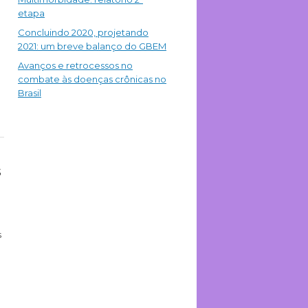
etapa
Concluindo 2020, projetando
2021: um breve balanço do GBEM
Avanços e retrocessos no
combate às doenças crônicas no
Brasil
s
s