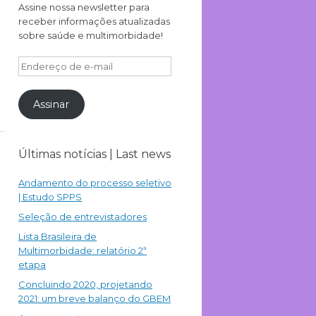
Assine nossa newsletter para
receber informações atualizadas
sobre saúde e multimorbidade!
Endereço
de
e-
Assinar
mail
Últimas notícias | Last news
Andamento do processo seletivo
| Estudo SPPS
Seleção de entrevistadores
Lista Brasileira de
Multimorbidade: relatório 2ª
etapa
Concluindo 2020, projetando
2021: um breve balanço do GBEM