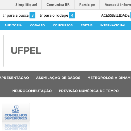
Simplifique!
Comunica BR
Participe
Acesso à infor
Ir para a busca
3
Ir para o rodapé
4
ACESSIBILIDADE
AUDITORIA
COBALTO
CONCURSOS
EDITAIS
INTERNACIONAL
APRESENTAÇÃO
ASSMILAÇÃO DE DADOS
METEOROLOGIA DINÂMI
NEUROCOMPUTAÇÃO
PREVISÃO NUMÉRICA DE TEMPO