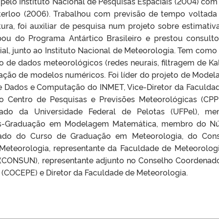
elo Instituto Nacional de Pesquisas Espaciais (2004) com
terloo (2006). Trabalhou com previsão de tempo voltada
ra, foi auxiliar de pesquisa num projeto sobre estimativ
cipou do Programa Antártico Brasileiro e prestou consulto
l, junto ao Instituto Nacional de Meteorologia. Tem como 
ão de dados meteorológicos (redes neurais, filtragem de K
ização de modelos numéricos. Foi líder do projeto de Mode
e Dados e Computação do INMET, Vice-Diretor da Faculda
o Centro de Pesquisas e Previsões Meteorológicas (CPP
iado da Universidade Federal de Pelotas (UFPel), m
s-Graduação em Modelagem Matemática, membro do Nú
iado do Curso de Graduação em Meteorologia, do Con
Meteorologia, representante da Faculdade de Meteorolog
 (CONSUN), representante adjunto no Conselho Coordenad
o (COCEPE) e Diretor da Faculdade de Meteorologia.