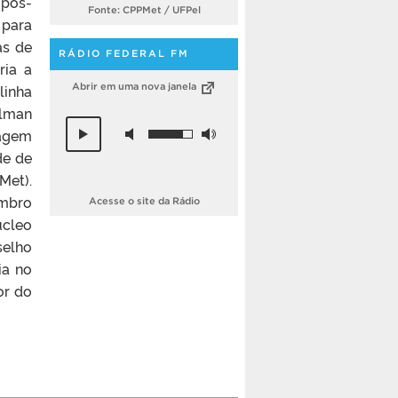
 pós-
Fonte: CPPMet / UFPel
 para
as de
RÁDIO FEDERAL FM
ria a
linha
Abrir em uma nova janela
alman
lagem
de de
Met).
embro
Acesse o site da Rádio
cleo
selho
ia no
or do