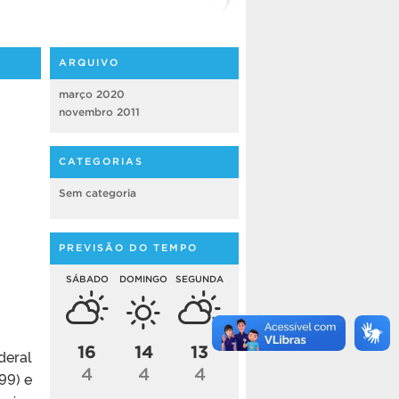
ARQUIVO
março 2020
novembro 2011
CATEGORIAS
Sem categoria
PREVISÃO DO TEMPO
SÁBADO
DOMINGO
SEGUNDA
16
14
13
deral
4
4
4
99) e