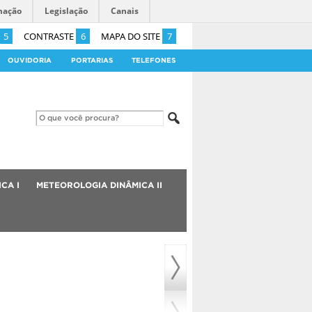
mação
Legislação
Canais
5
CONTRASTE
6
MAPA DO SITE
7
OUVIDORIA
PORTARIAS
TELEFONES
CA I
METEOROLOGIA DINÂMICA II