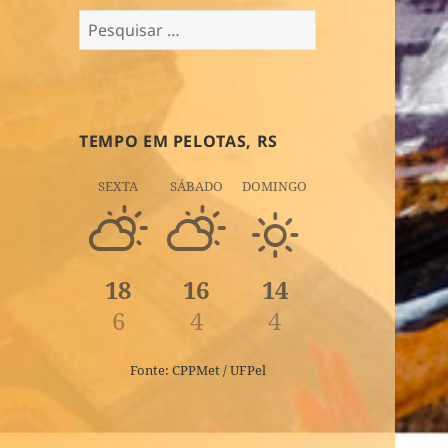
Pesquisar
por:
TEMPO EM PELOTAS, RS
SEXTA
SÁBADO
DOMINGO
18
16
14
6
4
4
Fonte: CPPMet / UFPel