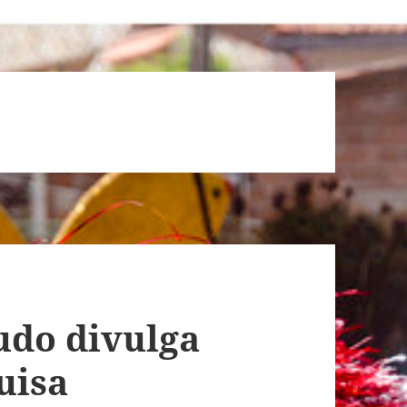
udo divulga
uisa