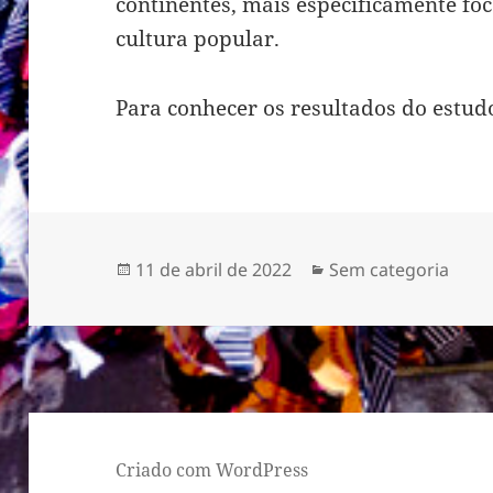
continentes, mais especificamente foc
cultura popular.
Para conhecer os resultados do estudo
Publicado
Categorias
11 de abril de 2022
Sem categoria
em
Criado com WordPress