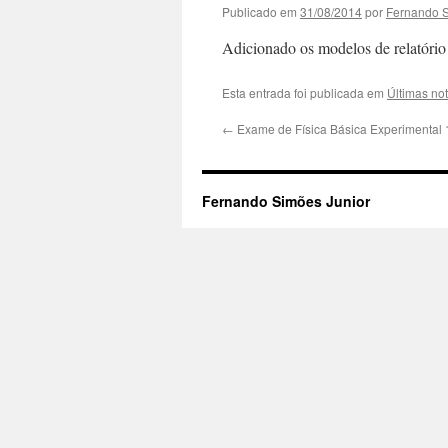
Publicado em
31/08/2014
por
Fernando 
Adicionado os modelos de relatório
Esta entrada foi publicada em
Últimas not
←
Exame de Física Básica Experimental 
Fernando Simões Junior