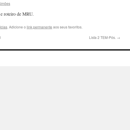
Simões
 e roteiro de MRU.
ícias
. Adicione o
link permanente
aos seus favoritos.
1
Lista 2 TEM-Pós.
→