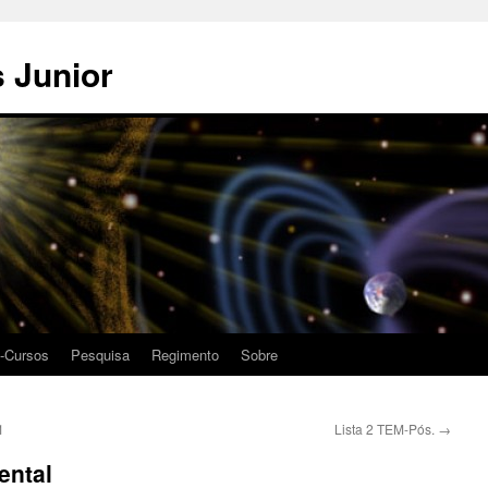
 Junior
i-Cursos
Pesquisa
Regimento
Sobre
1
Lista 2 TEM-Pós.
→
ental