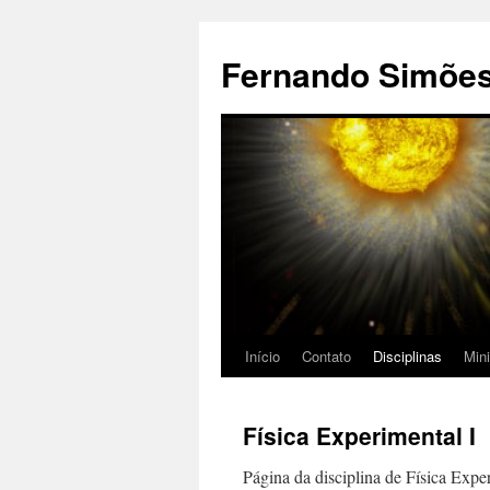
Pular
para
Fernando Simões
o
conteúdo
Início
Contato
Disciplinas
Min
Física Experimental I
Página da disciplina de Física Expe