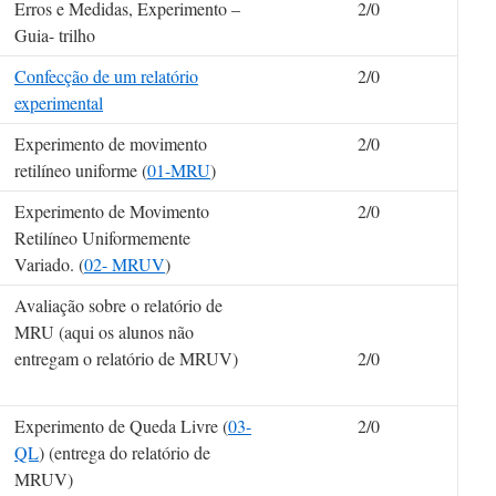
Erros e Medidas, Experimento –
2/0
Guia- trilho
Confecção de um relatório
2/0
experimental
Experimento de movimento
2/0
retilíneo uniforme (
01-MRU
)
Experimento de Movimento
2/0
Retilíneo Uniformemente
Variado. (
02- MRUV
)
Avaliação sobre o relatório de
MRU (aqui os alunos não
entregam o relatório de MRUV)
2/0
Experimento de Queda Livre (
03-
2/0
QL
) (entrega do relatório de
MRUV)