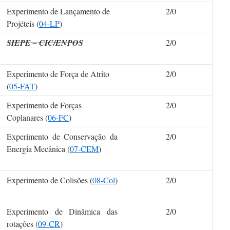
Experimento de Lançamento de
2/0
Projéteis (
04-LP
)
SIEPE – CIC/ENPOS
2/0
Experimento de Força de Atrito
2/0
(
05-FAT
)
Experimento de Forças
2/0
Coplanares (
06-FC
)
Experimento de Conservação da
2/0
Energia Mecânica (
07-CEM
)
Experimento de Colisões (
08-Col
)
2/0
Experimento de Dinâmica das
2/0
rotações (
09-CR
)