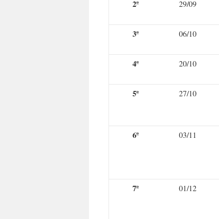
2ª
29/09
3ª
06/10
4ª
20/10
5ª
27/10
6ª
03/11
7ª
01/12