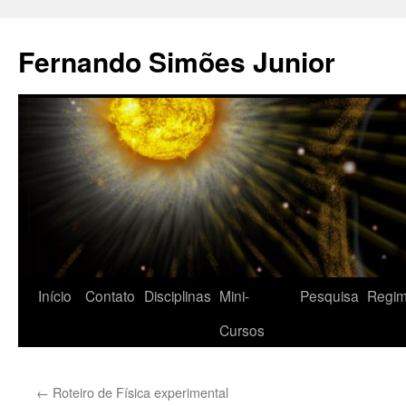
Pular
para
Fernando Simões Junior
o
conteúdo
Início
Contato
Disciplinas
Mini-
Pesquisa
Regim
Cursos
←
Roteiro de Física experimental