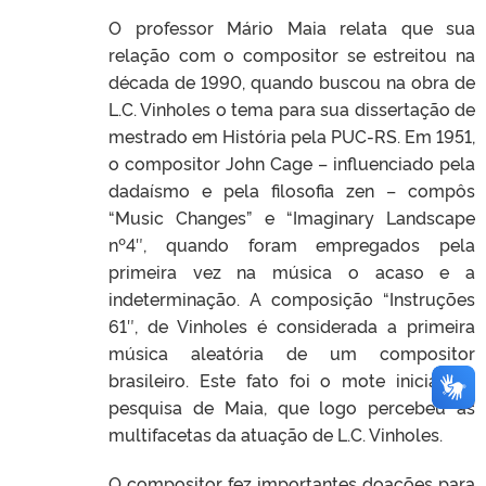
O professor Mário Maia relata que sua
relação com o compositor se estreitou na
década de 1990, quando buscou na obra de
L.C. Vinholes o tema para sua dissertação de
mestrado em História pela PUC-RS. Em 1951,
o compositor John Cage – influenciado pela
dadaísmo e pela filosofia zen – compôs
“Music Changes” e “Imaginary Landscape
nº4″, quando foram empregados pela
primeira vez na música o acaso e a
indeterminação. A composição “Instruções
61″, de Vinholes é considerada a primeira
música aleatória de um compositor
brasileiro. Este fato foi o mote inicial da
pesquisa de Maia, que logo percebeu as
multifacetas da atuação de L.C. Vinholes.
O compositor fez importantes doações para