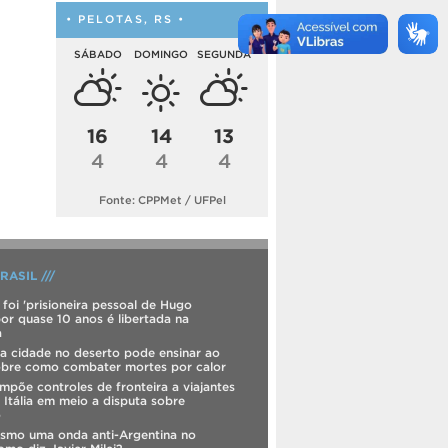
• PELOTAS, RS •
SÁBADO
DOMINGO
SEGUNDA
16
14
13
4
4
4
Fonte: CPPMet / UFPel
RASIL ///
 foi 'prisioneira pessoal de Hugo
or quase 10 anos é libertada na
a
a cidade no deserto pode ensinar ao
bre como combater mortes por calor
mpõe controles de fronteira a viajantes
 Itália em meio a disputa sobre
o
esmo uma onda anti-Argentina no