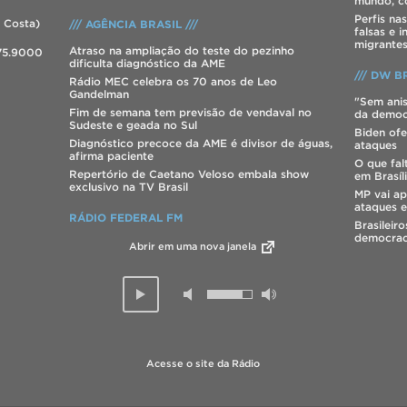
mundo, co
Perfis na
 Costa)
/// AGÊNCIA BRASIL ///
falsas e 
migrante
Atraso na ampliação do teste do pezinho
275.9000
dificulta diagnóstico da AME
/// DW BR
Rádio MEC celebra os 70 anos de Leo
Gandelman
"Sem anis
Fim de semana tem previsão de vendaval no
da democ
Sudeste e geada no Sul
Biden ofe
Diagnóstico precoce da AME é divisor de águas,
ataques
afirma paciente
O que fal
Repertório de Caetano Veloso embala show
em Brasíl
exclusivo na TV Brasil
MP vai ap
ataques e
RÁDIO FEDERAL FM
Brasileir
democrac
Abrir em uma nova janela
Acesse o site da Rádio