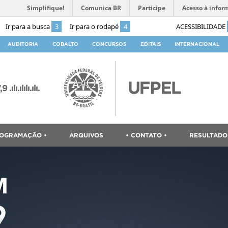
Simplifique!
Comunica BR
Participe
Acesso à infor
Ir para a busca
3
Ir para o rodapé
4
ACESSIBILIDADE
AUDITORIA
COBALTO
CONCURSOS
EDITAIS
INTERNACIONAL
ılı.ılılı.ılı.
ROGRAMAÇÃO •
ARQUIVOS
• CONTATO •
RESULTADO 