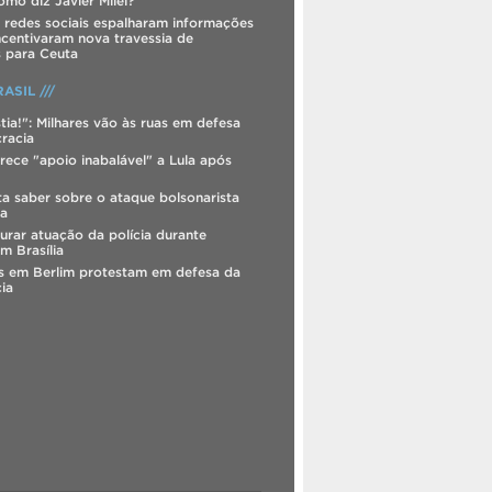
mo diz Javier Milei?
s redes sociais espalharam informações
incentivaram nova travessia de
s para Ceuta
ASIL ///
tia!": Milhares vão às ruas em defesa
racia
rece "apoio inabalável" a Lula após
ta saber sobre o ataque bolsonarista
ia
urar atuação da polícia durante
m Brasília
os em Berlim protestam em defesa da
ia