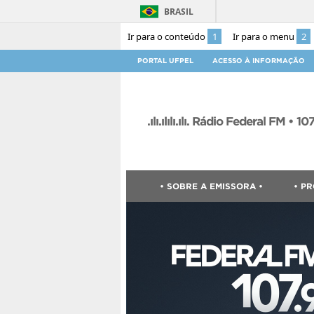
BRASIL
Ir para o conteúdo
1
Ir para o menu
2
PORTAL UFPEL
ACESSO À INFORMAÇÃO
.ılı.ılılı.ılı. Rádio Federal FM • 107,9 .
• SOBRE A EMISSORA •
• P