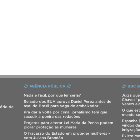
/// AGÊNCIA PÚBLICA ///
/// BBC B
Nada é fácil, por que ler seria?
Juíza que
Chávez' p
Senado dos EUA aprova Daniel Perez antes de
Venezuel
aval do Brasil para vaga de embaixador
tório de
O que est
Pra dar a volta por cima, jornalismo tem que
mundo so
sacudir a poeira das redações
Espanha i
Projetos para alterar Lei Maria da Penha podem
vindos da
piorar proteção às mulheres
imigraçã
O fracasso do Estado em proteger mulheres –
Existe m
com Juliana Brandão