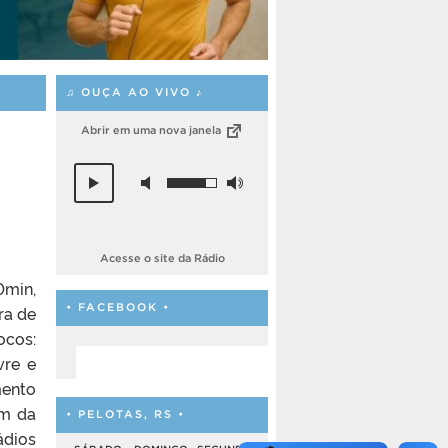
♫ OUÇA AO VIVO ♪
Abrir em uma nova janela
Acesse o site da Rádio
0min,
• FACEBOOK •
ra de
ocos:
vre e
mento
ém da
• PELOTAS, RS •
ádios