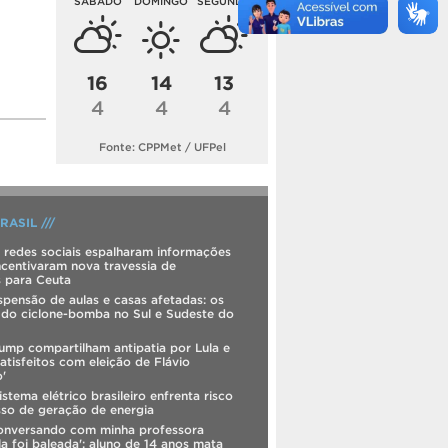
SÁBADO
DOMINGO
SEGUNDA
16
14
13
4
4
4
Fonte: CPPMet / UFPel
RASIL ///
s redes sociais espalharam informações
incentivaram nova travessia de
s para Ceuta
spensão de aulas e casas afetadas: os
 do ciclone-bomba no Sul e Sudeste do
Trump compartilham antipatia por Lula e
satisfeitos com eleição de Flávio
'
istema elétrico brasileiro enfrenta risco
so de geração de energia
conversando com minha professora
a foi baleada': aluno de 14 anos mata