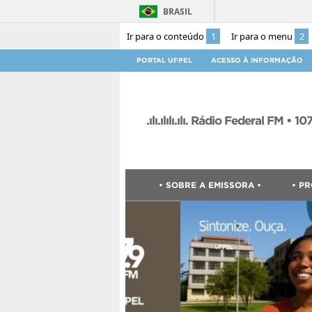
BRASIL
Ir para o conteúdo
1
Ir para o menu
2
PORTAL UFPEL
ACESSO À INFORMAÇÃO
.ılı.ılılı.ılı. Rádio Federal FM • 107,9 .
• SOBRE A EMISSORA •
• P