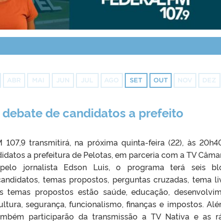
ABR
MAI
JUN
JUL
AGO
SET
OUT
NOV
DEZ
 debate de candidatos a prefeito
 107,9 transmitirá, na próxima quinta-feira (22), às 20h4
idatos a prefeitura de Pelotas, em parceria com a TV Câma
pelo jornalista Edson Luis, o programa terá seis bl
andidatos, temas propostos, perguntas cruzadas, tema li
os temas propostos estão saúde, educação, desenvolvi
ultura, segurança, funcionalismo, finanças e impostos. Al
mbém participarão da transmissão a TV Nativa e as r