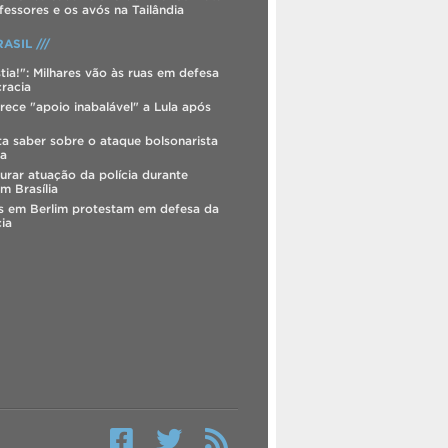
fessores e os avós na Tailândia
ASIL ///
tia!": Milhares vão às ruas em defesa
racia
rece "apoio inabalável" a Lula após
ta saber sobre o ataque bolsonarista
ia
urar atuação da polícia durante
m Brasília
os em Berlim protestam em defesa da
ia