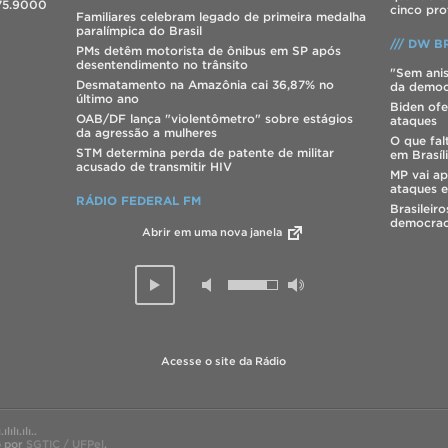
275.9000
cinco pro
Familiares celebram legado de primeira medalha
paralímpica do Brasil
/// DW BR
PMs detêm motorista de ônibus em SP após
desentendimento no trânsito
"Sem anis
Desmatamento na Amazônia cai 36,87% no
da democ
último ano
Biden ofe
OAB/DF lança "violentômetro" sobre estágios
ataques
da agressão a mulheres
O que fal
STM determina perda de patente de militar
em Brasíl
acusado de transmitir HIV
MP vai ap
ataques e
RÁDIO FEDERAL FM
Brasileir
democrac
Abrir em uma nova janela
Acesse o site da Rádio
ılı.ılı..
o por
SGTIC / UFPel
.