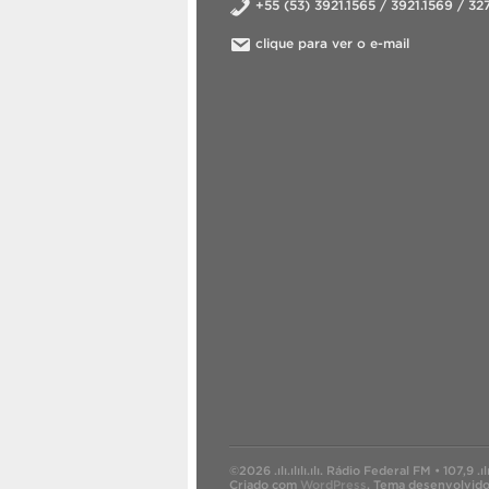
+55 (53) 3921.1565 / 3921.1569 / 3
clique para ver o e-mail
©2026 .ılı.ılılı.ılı. Rádio Federal FM • 107,9 .ılı.ıl
Criado com
WordPress
.
Tema desenvolvid