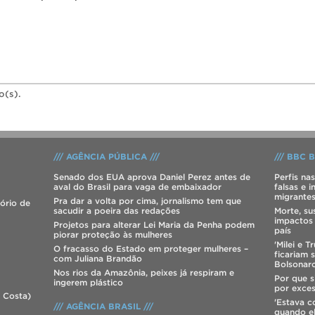
o(s).
/// AGÊNCIA PÚBLICA ///
/// BBC B
Senado dos EUA aprova Daniel Perez antes de
Perfis na
aval do Brasil para vaga de embaixador
falsas e 
migrante
Pra dar a volta por cima, jornalismo tem que
tório de
sacudir a poeira das redações
Morte, su
impactos
Projetos para alterar Lei Maria da Penha podem
país
piorar proteção às mulheres
'Milei e 
O fracasso do Estado em proteger mulheres –
ficariam 
com Juliana Brandão
Bolsonaro
Nos rios da Amazônia, peixes já respiram e
Por que s
ingerem plástico
por exces
 Costa)
'Estava 
/// AGÊNCIA BRASIL ///
quando el