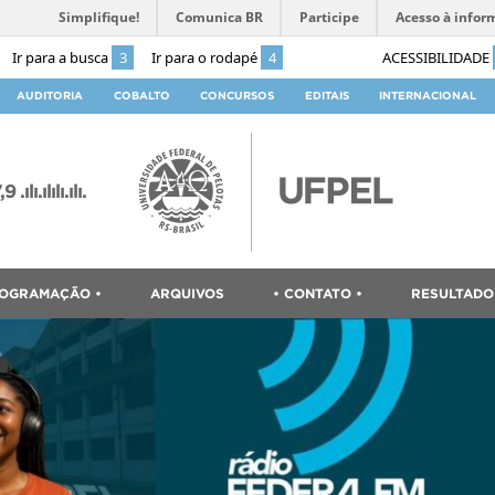
Simplifique!
Comunica BR
Participe
Acesso à infor
Ir para a busca
3
Ir para o rodapé
4
ACESSIBILIDADE
AUDITORIA
COBALTO
CONCURSOS
EDITAIS
INTERNACIONAL
ılı.ılılı.ılı.
ROGRAMAÇÃO •
ARQUIVOS
• CONTATO •
RESULTADO 