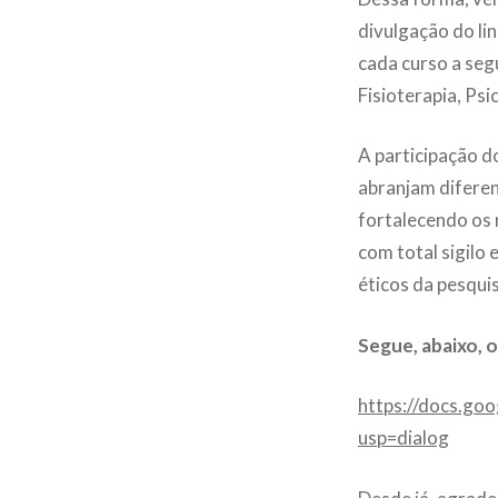
divulgação do li
cada curso a seg
Fisioterapia, Psi
A participação d
abranjam diferen
fortalecendo os 
com total sigilo 
éticos da pesquis
Segue, abaixo, o
https://docs.g
usp=dialog