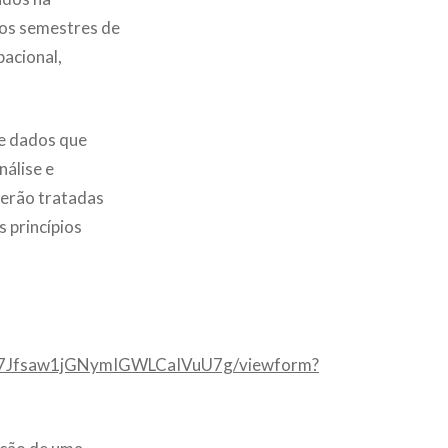
mos semestres de
pacional,
de dados que
nálise e
serão tratadas
s princípios
5S7Jfsaw1jGNymIGWLCaIVuU7g/viewform?