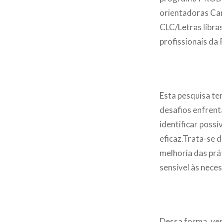
orientadoras Ca
CLC/Letras libra
profissionais da
Esta pesquisa te
desafios enfrent
identificar poss
eficaz.Trata-se 
melhoria das prá
sensível às nece
Dessa forma, ven