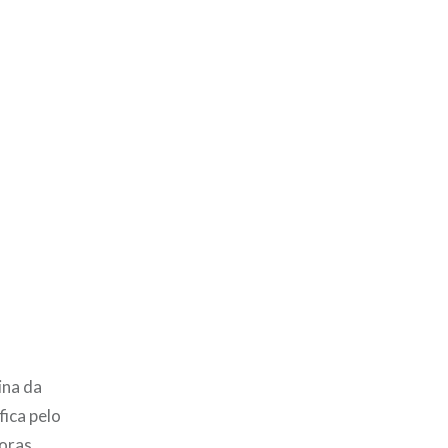
ina da
fica pelo
oras