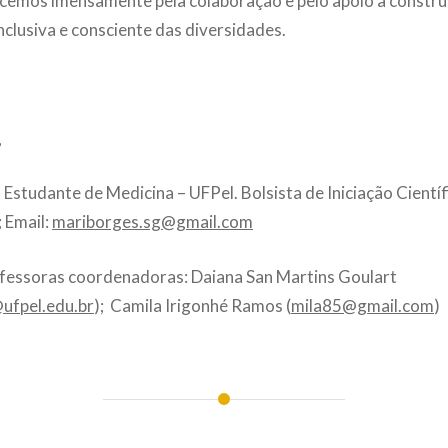
ecemos imensamente pela colaboração e pelo apoio à constr
nclusiva e consciente das diversidades.
,
Estudante de Medicina – UFPel. Bolsista de Iniciação Científ
 Email:
mariborges.sg@gmail.com
fessoras coordenadoras: Daiana San Martins Goulart
ufpel.edu.br
); Camila Irigonhé Ramos (
mila85@gmail.com
)