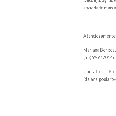
Desde já, agrad
sociedade mais i
Atenciosamente
Mariana Borges . 
(55) 999720646;
Contato das Pro
(
daiana.goulart@
Navegação