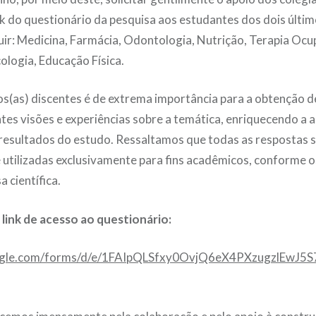
nk do questionário da pesquisa aos estudantes dos dois últi
uir: Medicina, Farmácia, Odontologia, Nutrição, Terapia Ocu
cologia, Educação Física.
os(as) discentes é de extrema importância para a obtenção 
tes visões e experiências sobre a temática, enriquecendo a a
resultados do estudo. Ressaltamos que todas as respostas 
e utilizadas exclusivamente para fins acadêmicos, conforme o
a científica.
 link de acesso ao questionário:
oogle.com/forms/d/e/1FAIpQLSfxy0OvjQ6eX4PXzugzlEwJ