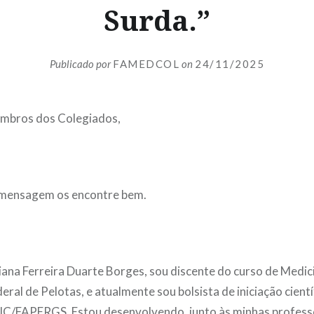
Surda.”
Publicado por
FAMEDCOL
on
24/11/2025
mbros dos Colegiados,
 mensagem os encontre bem.
na Ferreira Duarte Borges, sou discente do curso de Medic
ral de Pelotas, e atualmente sou bolsista de iniciação cientí
/FAPERGS. Estou desenvolvendo, junto às minhas profess