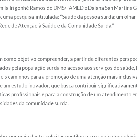
mila Irigonhé Ramos do DMS/FAMED e Daiana San Martins G
s, uma pesquisa intitulada: “Saúde da pessoa surda: um olhar
 Rede de Atenção à Saúde e da Comunidade Surda.”
m como objetivo compreender, a partir de diferentes perspec
ados pela população surda no acesso aos serviços de saúde
íveis caminhos para a promoção de uma atenção mais inclusiva
de um estudo inovador, que busca contribuir significativamen
ticas profissionais e para a construção de um atendimento 
ssidades da comunidade surda.
ho, por meio deste, solicitar gentilmente o apoio dos colegi