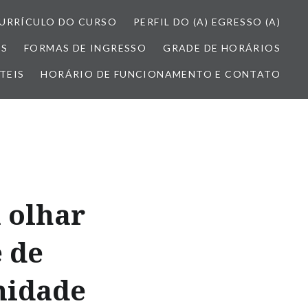
URRÍCULO DO CURSO
PERFIL DO (A) EGRESSO (A)
ES
FORMAS DE INGRESSO
GRADE DE HORÁRIOS
TEIS
HORÁRIO DE FUNCIONAMENTO E CONTATO
 olhar
e de
nidade