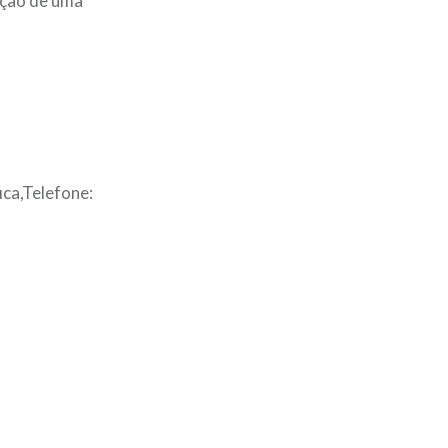
ução de uma
ica,Telefone: