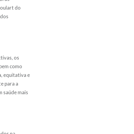
oulart do
 dos
tivas, os
, bem como
, equitativa e
te para a
em saúde mais
ados na