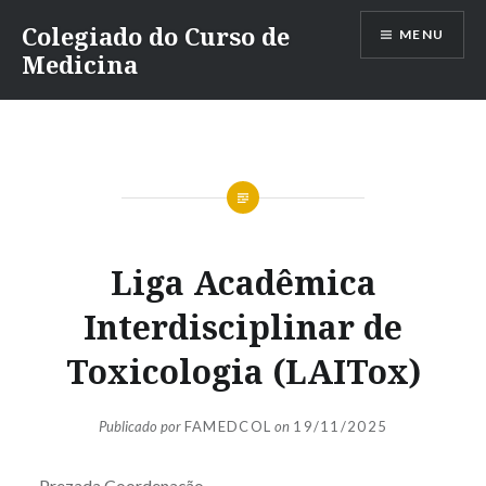
Ir
Colegiado do Curso de
MENU
para
Medicina
conteúdo
Liga Acadêmica
Interdisciplinar de
Toxicologia (LAITox)
Publicado por
FAMEDCOL
on
19/11/2025
Prezada Coordenação,