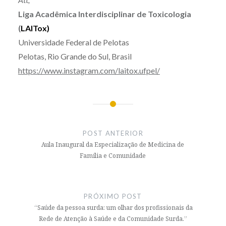
Liga Acadêmica Interdisciplinar de Toxicologia
(
LAITox)
Universidade Federal de Pelotas
Pelotas, Rio Grande do Sul, Brasil
https://www.instagram.com/laitox.ufpel/
Navegação
de
POST ANTERIOR
Post
Aula Inaugural da Especialização de Medicina de
Família e Comunidade
PRÓXIMO POST
“Saúde da pessoa surda: um olhar dos profissionais da
Rede de Atenção à Saúde e da Comunidade Surda.”