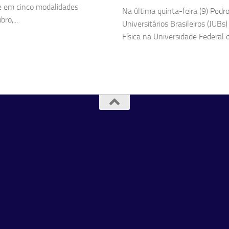
de em cinco modalidades
Na última quinta-feira (9) Ped
ro,...
Universitários Brasileiros (JU
Física na Universidade Federal 