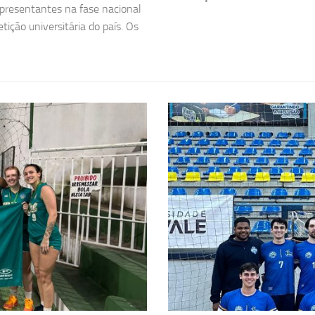
epresentantes na fase nacional
tição universitária do país. Os