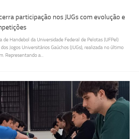
erra participação nos JUGs com evolução e
mpetições
a de Handebol da Universidade Federal de Pelotas (UFPel)
dos Jogos Universitários Gaúchos (JUGs), realizada no último
. Representando a...