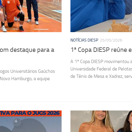
NOTÍCIAS DIESP
25/05/2026
com destaque para a
1ª Copa DIESP reúne e
A 1ª Copa DIESP movimentou a E
Universidade Federal de Pelota
Jogos Universitários Gaúchos
de Tênis de Mesa e Xadrez, servi
m Novo Hamburgo, a equipe