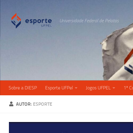
Skip to content
Universidade Federal de Pelotas
Sobre a DIESP
Esporte UFPel
Jogos UFPEL
1ª C
AUTOR:
ESPORTE