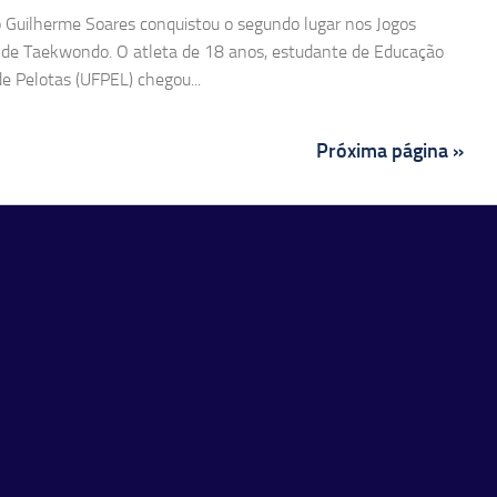
ro Guilherme Soares conquistou o segundo lugar nos Jogos
Bs) de Taekwondo. O atleta de 18 anos, estudante de Educação
de Pelotas (UFPEL) chegou...
Próxima página »