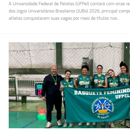
A Universidade Federal de Pelotas (UFPel) contará com onze r
dos Jogos Universitários Brasileiros (JUBs) 2026, principal compe
atletas conquistaram suas vagas por meio de títulos nos...