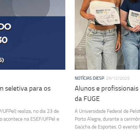
NOTÍCIAS DIESP
29/12/2025
 seletiva para os
Alunos e profissionai
da FUGE
/UFPel) realiza, no dia 23 de
A Universidade Federal de Pelot
ão acontece na ESEF/UFPel e
Porto Alegre, durante a cerimô
Gaúcha de Esportes. O evento fo