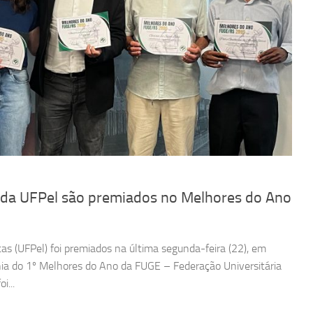
s da UFPel são premiados no Melhores do Ano
as (UFPel) foi premiados na última segunda-feira (22), em
nia do 1º Melhores do Ano da FUGE – Federação Universitária
i...