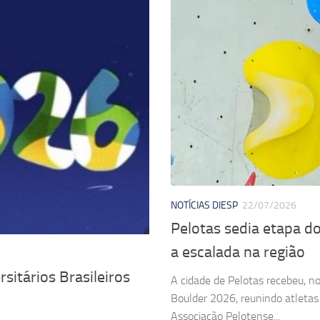
NOTÍCIAS DIESP
22/07/2026
Pelotas sedia etapa d
a escalada na região
sitários Brasileiros
A cidade de Pelotas recebeu, n
Boulder 2026, reunindo atletas 
Associação Pelotense...