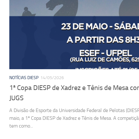
NOTÍCIAS DIESP
14/05/2026
1ª Copa DIESP de Xadrez e Tênis de Mesa com
JUGS
A Divisão de Esporte da Universidade Federal de Pelotas (DIESP
maio, a 1ª Copa DIESP de Xadrez e Tênis de Mesa. A competiç
tem como...