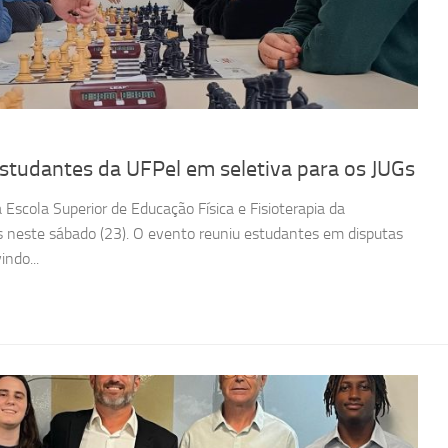
studantes da UFPel em seletiva para os JUGs
scola Superior de Educação Física e Fisioterapia da
s neste sábado (23). O evento reuniu estudantes em disputas
ndo...