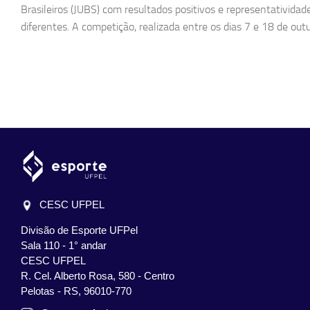
Brasileiros (JUBS) com resultados positivos e representativida
diferentes. A competição, realizada entre os dias 7 e 18 de outub
CESC UFPEL
Divisão de Esporte UFPel
Sala 110 - 1° andar
CESC UFPEL
R. Cel. Alberto Rosa, 580 - Centro
Pelotas - RS, 96010-770